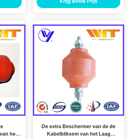
Krijg Beste Prijs
eling
de
De extra Beschermer van de de
van het
Kabelbliksem van het Laag