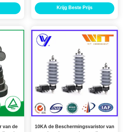
met het
Voltagesilicium Rubber280v MOV
Krijg Beste Prijs
MA
r van de
10KA de Beschermingsvaristor van