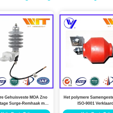
re Gehuisveste MOA Zno
Het polymere Samengest
tage Surge-Remhaak met
ISO-9001 Verklaar
ISO9001
Beschermende Apparaat