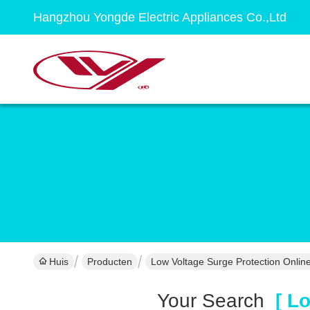
Hangzhou Yongde Electric Appliances Co.,Ltd
Huis
Producten
Low Voltage Surge Protection Onlin
Your Search
[ Lo