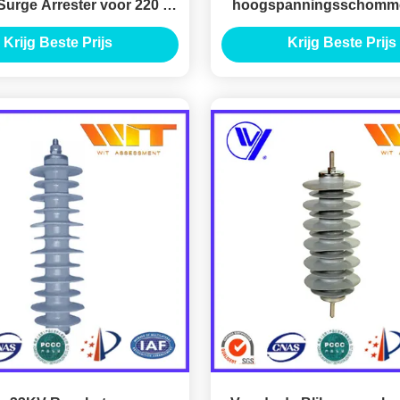
Surge Arrester voor 220 kv
hoogspanningsschomme
transmissielijn
Weerstanden D28 va
Krijg Beste Prijs
Krijg Beste Prijs
Metaaloxidefilm