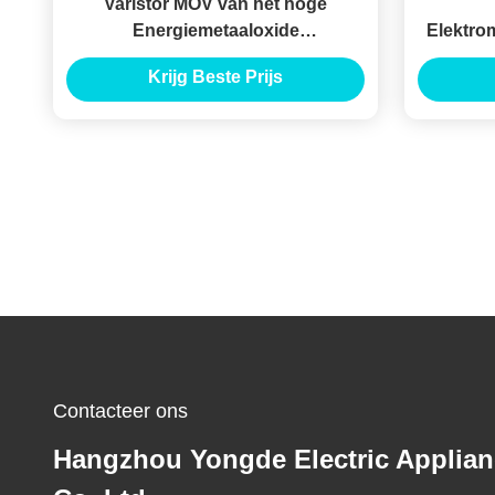
Varistor MOV van het hoge
Energiemetaaloxide
Elektro
Schommelingsbescherming met
Gray Po
Krijg Beste Prijs
KEMA-Type
Contacteer ons
Hangzhou Yongde Electric Applia