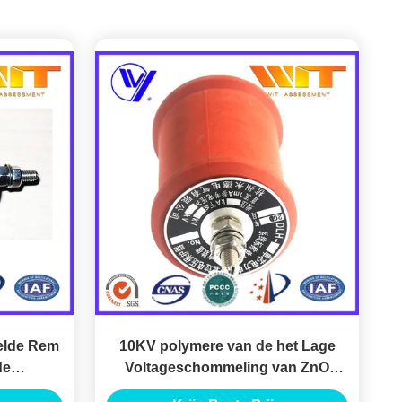
elde Rem
10KV polymere van de het Lage
de
Voltageschommeling van ZnO
 van de
Remklasse 1 de Norm van Typecei