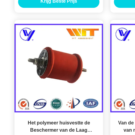
Krijg Beste Prijs
Hoepel
Het polymeer huisvestte de
Van de
Beschermer van de Laag
van 