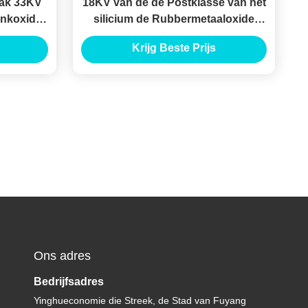
ak 33KV
18KV van de de Postklasse van het
inkoxide
silicium de Rubbermetaaloxide
er voor
Remhaken van de de
Krijg Beste Prijs
rming
Schommelingsbliksem voor
Transformatorbescherming
Ons adres
Bedrijfsadres
Yinghueconomie die Streek, de Stad van Fuyang