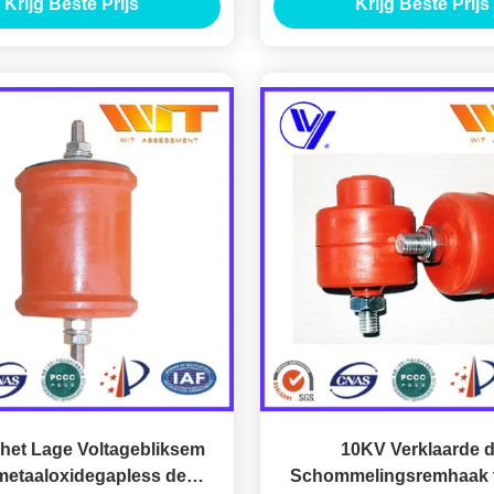
Krijg Beste Prijs
Krijg Beste Prijs
Laag Voltageschomm
 het Lage Voltagebliksem
10KV Verklaarde 
metaaloxidegapless de
Schommelingsremhaak 