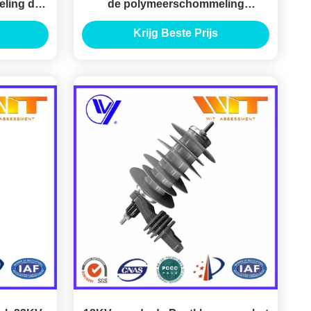
ling de
de polymeerschommeling
n de
Bliksemremhaak 18KV
Krijg Beste Prijs